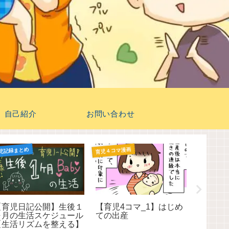
自己紹介
お問い合わせ
児記録まとめ
育児４コマ漫画
育児４コマ漫
【育児日記公開】生後１
【育児4コマ_1】はじめ
【育児4
ヶ月の生活スケジュール
ての出産
切る練
【生活リズムを整える】