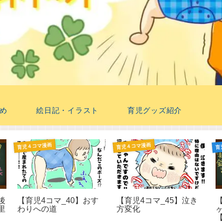
め
絵日記・イラスト
育児グッズ紹介
育児４コマ漫画
育児４コマ漫画
育
後
【育児4コマ_40】おす
【育児4コマ_45】泣き
里
わりへの道
方変化