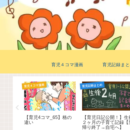
育児４コマ漫画
育児記録まと
育児４コマ漫画
育児記録まとめ
離乳食１
【育児4コマ_65】格の
【育児日記公開！】生
スケジュ
違い
２ヶ月の子育て記録【
帰り終了→自宅へ】