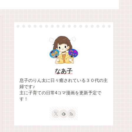
なあ子
息子のりん太に日々癒されている３０代の主
婦です♪
主に子育ての日常4コマ漫画を更新予定で
す！