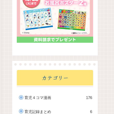
カテゴリー
育児４コマ漫画
176
育児記録まとめ
6