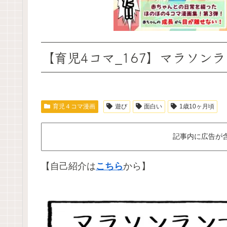
【育児4コマ_167】マラソン
育児４コマ漫画
遊び
面白い
1歳10ヶ月頃
記事内に広告が
【自己紹介は
こちら
から】