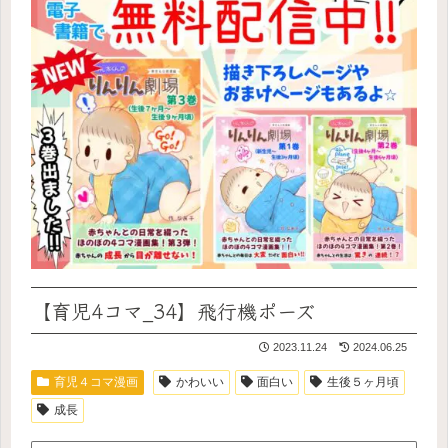
【育児4コマ_34】飛行機ポーズ
2023.11.24
2024.06.25
育児４コマ漫画
かわいい
面白い
生後５ヶ月頃
成長