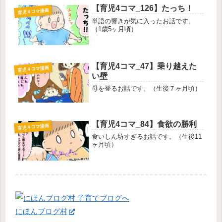
【育児4コマ_126】たっち！
育児４コマ漫画
単語の響きが気に入ったお話です。
（1歳5ヶ月頃）
【育児4コマ_47】乗り越えた
育児４コマ漫画
い壁
母を登るお話です。（生後７ヶ月頃）
【育児4コマ_84】食欲の勝利
育児４コマ漫画
食いしん坊すぎるお話です。（生後11
ヶ月頃）
にほんブログ村