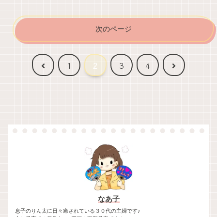
次のページ
前
次
1
2
3
4
へ
へ
なあ子
息子のりん太に日々癒されている３０代の主婦です♪