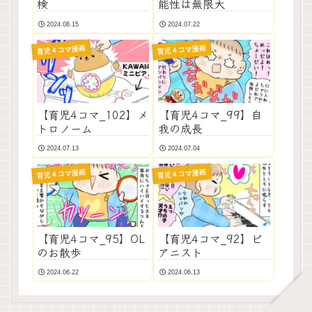
検
能性は無限大
2024.08.15
2024.07.22
育児４コマ漫画
育児４コマ漫画
【育児4コマ_102】メ
【育児4コマ_99】自
トロノーム
我の成長
2024.07.13
2024.07.04
育児４コマ漫画
育児４コマ漫画
【育児4コマ_95】OL
【育児4コマ_92】ピ
のお散歩
アニスト
2024.06.22
2024.06.13